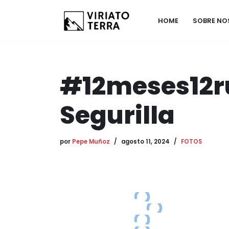
HOME
SOBRE N
Saltar
al
contenido
#12meses12ru
Segurilla
por
Pepe Muñoz
agosto 11, 2024
FOTOS