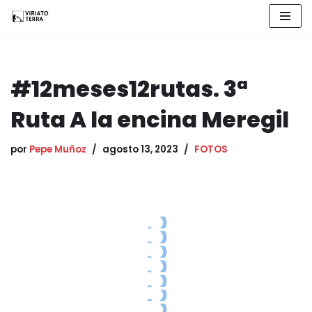
Saltar
al
contenido
#12meses12rutas. 3ª
Ruta A la encina Meregil
por
Pepe Muñoz
agosto 13, 2023
FOTOS