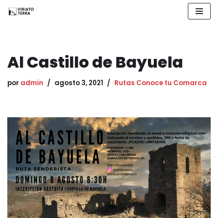
Saltar
al
contenido
Al Castillo de Bayuela
por
admin
agosto 3, 2021
Rutas Conoce tu Comarca