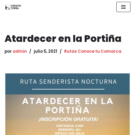
Saltar
al
contenido
Atardecer en la Portiña
por
admin
julio 5, 2021
Rutas Conoce tu Comarca