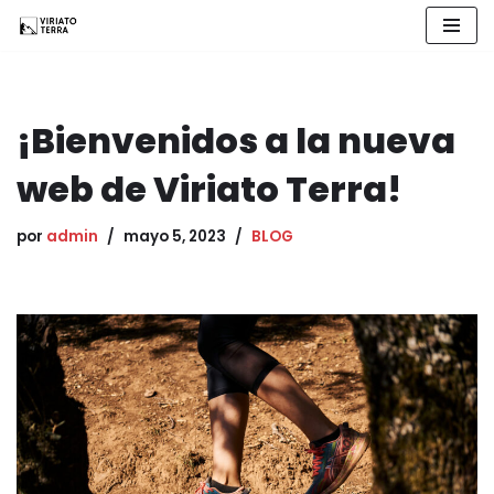
Saltar
al
contenido
¡Bienvenidos a la nueva
web de Viriato Terra!
por
admin
mayo 5, 2023
BLOG