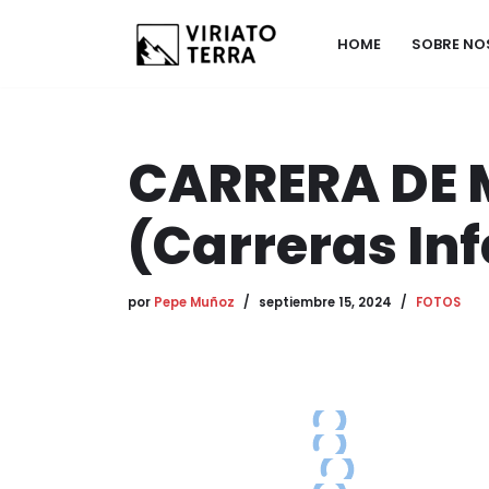
HOME
SOBRE N
Saltar
al
contenido
CARRERA DE 
(Carreras Inf
por
Pepe Muñoz
septiembre 15, 2024
FOTOS