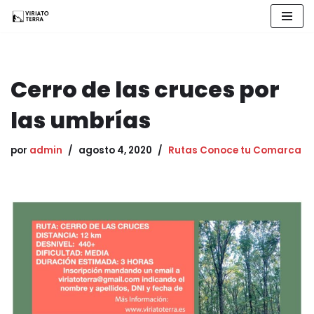
Saltar
al
contenido
Cerro de las cruces por
las umbrías
por
admin
agosto 4, 2020
Rutas Conoce tu Comarca