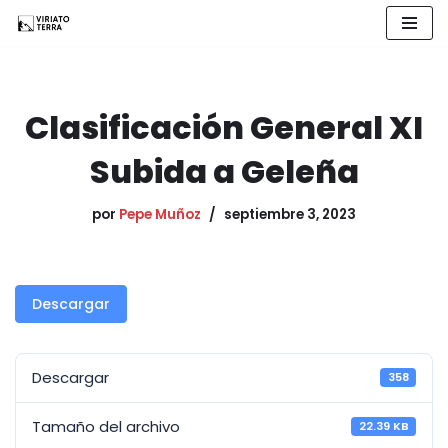
Saltar
al
contenido
Clasificación General XI
Subida a Geleña
por
Pepe Muñoz
septiembre 3, 2023
Descargar
Descargar
358
Tamaño del archivo
22.39 KB