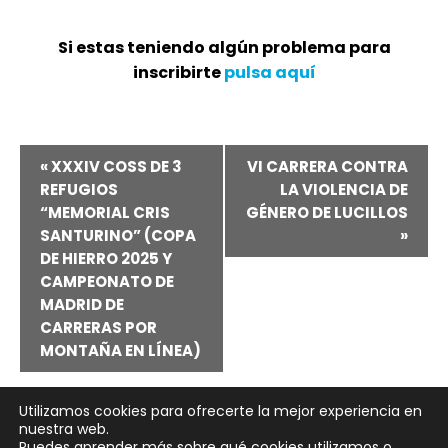
Si estas teniendo algún problema para
inscribirte
pulsa aquí
Navegación
«
XXXIV COSS DE 3
VI CARRERA CONTRA
REFUGIOS
LA VIOLENCIA DE
del
“MEMORIAL CRIS
GÉNERO DE LUCILLOS
SANTURINO” (COPA
»
Evento
DE HIERRO 2025 Y
CAMPEONATO DE
MADRID DE
CARRERAS POR
MONTAÑA EN LÍNEA)
Utilizamos cookies para ofrecerte la mejor experiencia en
nuestra web.
Puedes aprender más sobre qué cookies utilizamos o