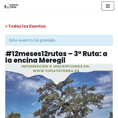
Saltar
al
« Todos los Eventos
contenido
Este evento ha pasado.
#12meses12rutas – 3ª Ruta: a
la encina Meregil