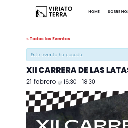
HOME
SOBRE N
Saltar
al
contenido
« Todos los Eventos
Este evento ha pasado.
XII CARRERA DE LAS LAT
21 febrero
16:30
18:30
@
–