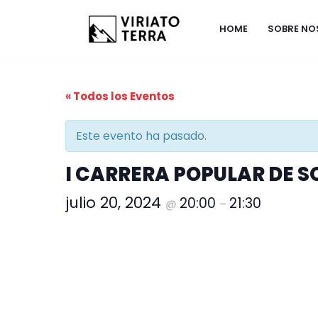
HOME
SOBRE N
Saltar
al
contenido
« Todos los Eventos
Este evento ha pasado.
I CARRERA POPULAR DE S
julio 20, 2024
20:00
21:30
@
–