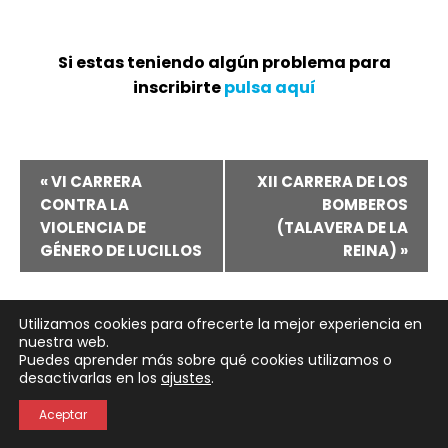
Si estas teniendo algún problema para
inscribirte
pulsa aquí
Navegación
«
VI CARRERA
XII CARRERA DE LOS
CONTRA LA
BOMBEROS
del
VIOLENCIA DE
(TALAVERA DE LA
GÉNERO DE LUCILLOS
REINA)
»
Evento
Utilizamos cookies para ofrecerte la mejor experiencia en
nuestra web.
Puedes aprender más sobre qué cookies utilizamos o
Neve
| Funciona gracias a
WordPress
desactivarlas en los
ajustes
.
Política de Privacidad
Política de Cookies
Aceptar
Aviso Legal