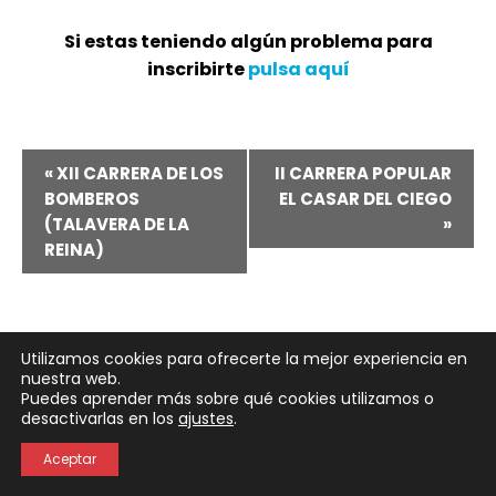
Si estas teniendo algún problema para
inscribirte
pulsa aquí
Navegación
«
XII CARRERA DE LOS
II CARRERA POPULAR
BOMBEROS
EL CASAR DEL CIEGO
del
(TALAVERA DE LA
»
REINA)
Evento
Utilizamos cookies para ofrecerte la mejor experiencia en
nuestra web.
Puedes aprender más sobre qué cookies utilizamos o
Neve
| Funciona gracias a
WordPress
desactivarlas en los
ajustes
.
Política de Privacidad
Política de Cookies
Aceptar
Aviso Legal