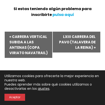
Si estas teniendo algún problema para
inscribirte
pulsa aquí
Navegación
«
CARRERA VERTICAL
LXIII CARRERA DEL
SUBIDA A LAS
PAVO (TALAVERA DE
del
ANTENAS (COPA
LA REINA)
»
VIRIATO NAVATRAIL)
Evento
Utilizamos cookies para ofrecerte la mejor experiencia en
nuestra web.
Puedes aprender más sobre qué cookies utilizamos o
Neve
| Funciona gracias a
WordPress
desactivarlas en los
ajustes
.
Política de Privacidad
Política de Cookies
Aceptar
Aviso Legal