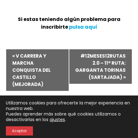
Si estas teniendo algún problema para
inscribirte
pulsa aquí
Navegación
«
V CARRERA Y
#12MESES12RUTAS
MARCHA
2.0 – 11ª RUTA:
del
CONQUISTA DEL
GARGANTA TORINAS
CASTILLO
(SARTAJADA)
»
Evento
(MEJORADA)
Utilizamos cookies para ofrecerte la mejor experiencia en
nuestra web.
Puedes aprender más sobre qué cookies utilizamos o
Neve
| Funciona gracias a
WordPress
desactivarlas en los
ajustes
.
Política de Privacidad
Política de Cookies
Aceptar
Aviso Legal