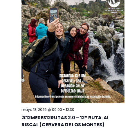
Evento
mayo 18, 2025 @ 09:00
-
12:30
#12MESES12RUTAS 2.0 – 12ª RUTA: Al
RISCAL (CERVERA DE LOS MONTES)