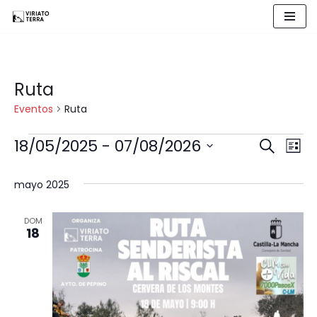
Saltar
al
contenido
Ruta
Eventos
Ruta
18/05/2025
 - 
07/08/2026
Naveg
Buscar
Nav
Lista
Selecciona
de
de
la
mayo 2025
fecha.
búsqu
vist
DOM
18
y
de
vistas
Eve
de