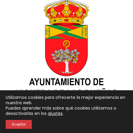
Utilizamos cookies para ofrecerte la mejor experiencia en
nuestra web.
Puedes aprender más sobre qué cookies utilizamos o
Neve
| Funciona gracias a
WordPress
desactivarlas en los
ajustes
.
Política de Privacidad
Política de Cookies
Aceptar
Aviso Legal