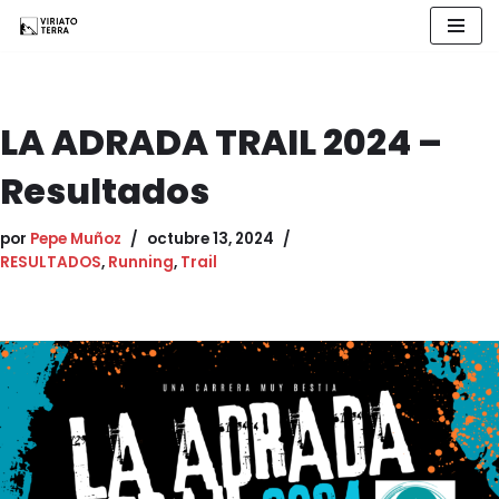
Saltar
al
contenido
LA ADRADA TRAIL 2024 –
Resultados
por
Pepe Muñoz
octubre 13, 2024
RESULTADOS
,
Running
,
Trail