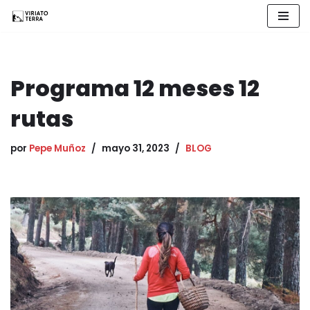
Saltar
al
contenido
Programa 12 meses 12
rutas
por
Pepe Muñoz
mayo 31, 2023
BLOG