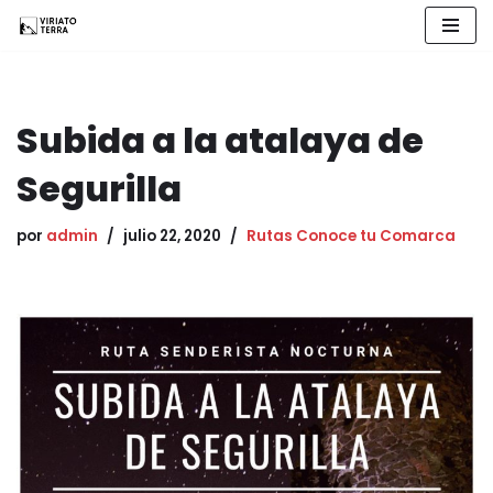
Saltar
al
contenido
Subida a la atalaya de
Segurilla
por
admin
julio 22, 2020
Rutas Conoce tu Comarca