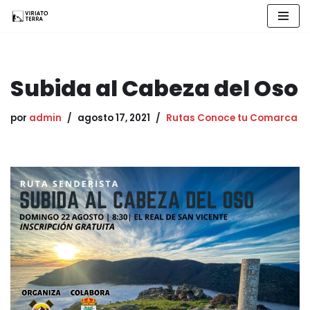
Saltar
al
contenido
Subida al Cabeza del Oso
por
admin
agosto 17, 2021
Rutas Conoce tu Comarca