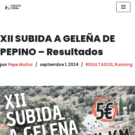
Saltar
al
contenido
XII SUBIDA A GELEÑA DE
PEPINO – Resultados
por
Pepe Muñoz
septiembre 1, 2024
RESULTADOS
,
Running