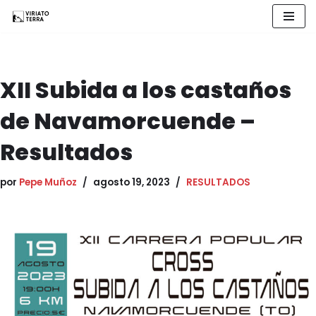
Saltar
al
contenido
XII Subida a los castaños
de Navamorcuende –
Resultados
por
Pepe Muñoz
agosto 19, 2023
RESULTADOS