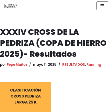
Saltar
al
contenido
XXXIV CROSS DE LA
PEDRIZA (COPA DE HIERRO
2025)- Resultados
por
Pepe Muñoz
mayo 11, 2025
RESULTADOS
,
Running
CLASIFICACIÓN
CROSS PEDRIZA
LARGA 25 K