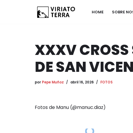
HOME
SOBRE N
Saltar
al
contenido
XXXV CROSS 
DE SAN VICEN
por
Pepe Muñoz
abril 16, 2026
FOTOS
Fotos de Manu (@manuc.diaz)