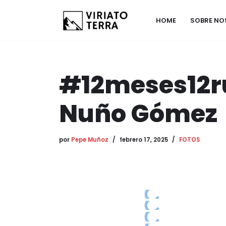
HOME
SOBRE N
Saltar
al
contenido
#12meses12rut
Nuño Gómez
por
Pepe Muñoz
febrero 17, 2025
FOTOS