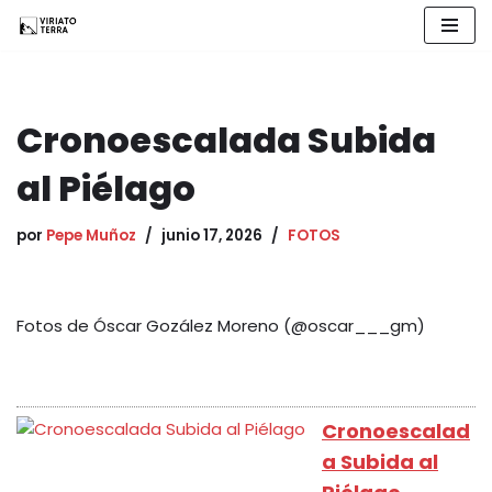
Saltar
al
contenido
Cronoescalada Subida
al Piélago
por
Pepe Muñoz
junio 17, 2026
FOTOS
Fotos de Óscar Gozález Moreno (@oscar___gm)
Cronoescalad
a Subida al