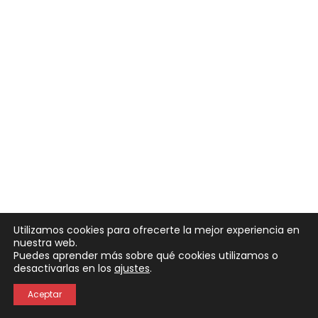
Utilizamos cookies para ofrecerte la mejor experiencia en
nuestra web.
Puedes aprender más sobre qué cookies utilizamos o
Neve
| Funciona gracias a
WordPress
desactivarlas en los
ajustes
.
Política de Privacidad
Política de Cookies
Aceptar
Aviso Legal