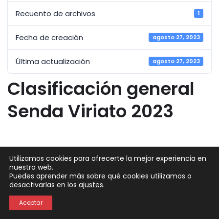
Recuento de archivos
1
Fecha de creación
agosto 27, 2023
Última actualización
agosto 27, 2023
Clasificación general
Senda Viriato 2023
Utilizamos cookies para ofrecerte la mejor experiencia en
nuestra web.
Puedes aprender más sobre qué cookies utilizamos o
Neve
| Funciona gracias a
WordPress
desactivarlas en los
ajustes
.
Política de Privacidad
Política de Cookies
Aceptar
Aviso Legal