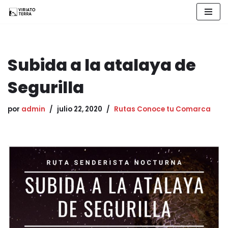
Saltar
al
contenido
Subida a la atalaya de
Segurilla
por
admin
julio 22, 2020
Rutas Conoce tu Comarca