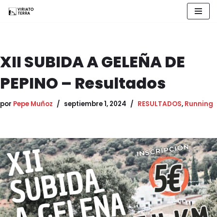
Saltar
al
contenido
XII SUBIDA A GELEÑA DE
PEPINO – Resultados
por
Pepe Muñoz
septiembre 1, 2024
RESULTADOS
,
Running