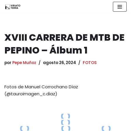
Saltar
al
contenido
XVIII CARRERA DE MTB DE
PEPINO – Álbum 1
por
Pepe Muñoz
agosto 26, 2024
FOTOS
Fotos de Manuel Corrochano Díaz
(@tauroimagen_c.diaz)