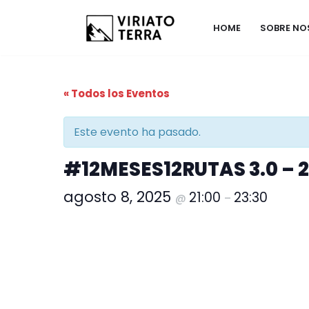
HOME
SOBRE N
Saltar
al
contenido
« Todos los Eventos
Este evento ha pasado.
#12MESES12RUTAS 3.0 – 2
agosto 8, 2025
21:00
23:30
@
–