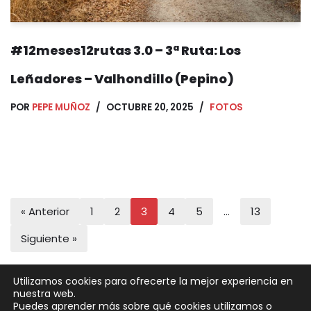
#12meses12rutas 3.0 – 3ª Ruta: Los
Leñadores – Valhondillo (Pepino)
POR
PEPE MUÑOZ
OCTUBRE 20, 2025
FOTOS
« Anterior
1
2
3
4
5
…
13
Siguiente »
Utilizamos cookies para ofrecerte la mejor experiencia en
nuestra web.
Puedes aprender más sobre qué cookies utilizamos o
Neve
| Funciona gracias a
WordPress