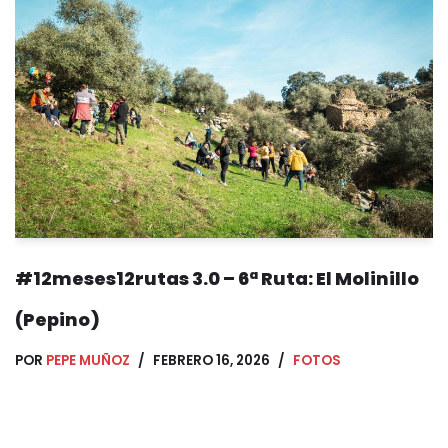
#12meses12rutas 3.0 – 6ª Ruta: El Molinillo
(Pepino)
POR
PEPE MUÑOZ
FEBRERO 16, 2026
FOTOS