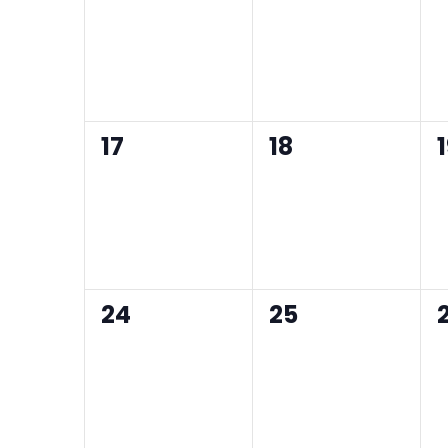
0
0
17
18
eventos,
eventos,
0
0
24
25
eventos,
eventos,