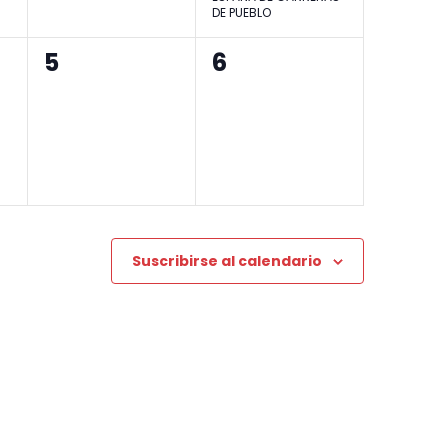
DE PUEBLO
0
0
5
6
eventos,
eventos,
Suscribirse al calendario