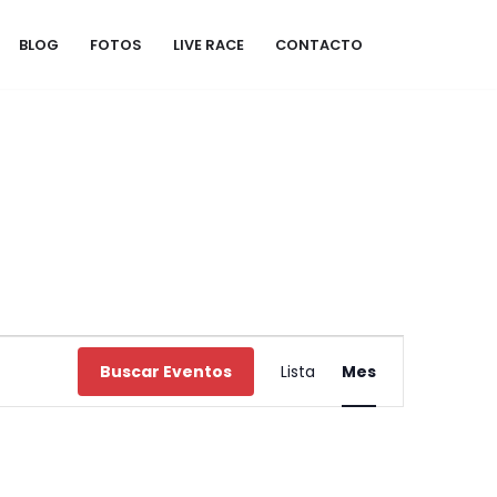
BLOG
FOTOS
LIVE RACE
CONTACTO
Navegación
Buscar Eventos
Lista
Mes
de
vistas
de