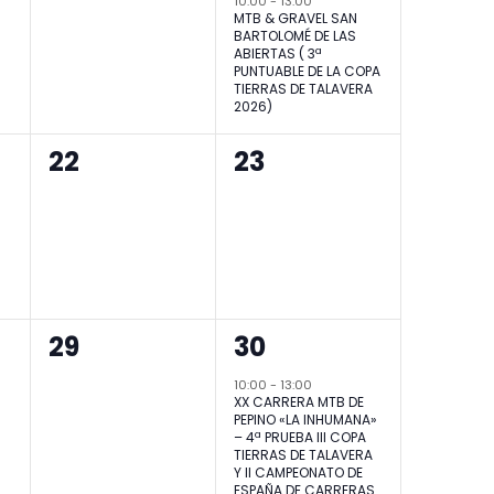
10:00
-
13:00
MTB & GRAVEL SAN
BARTOLOMÉ DE LAS
ABIERTAS ( 3ª
PUNTUABLE DE LA COPA
TIERRAS DE TALAVERA
2026)
0
0
22
23
eventos,
eventos,
0
1
29
30
eventos,
evento,
10:00
-
13:00
XX CARRERA MTB DE
PEPINO «LA INHUMANA»
– 4ª PRUEBA III COPA
TIERRAS DE TALAVERA
Y II CAMPEONATO DE
ESPAÑA DE CARRERAS