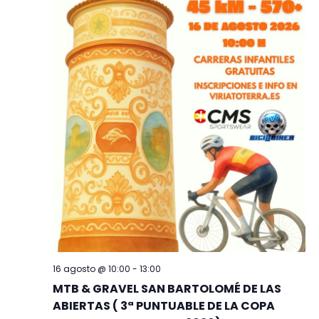
Evento
16 agosto @ 10:00
-
13:00
MTB & GRAVEL SAN BARTOLOMÉ DE LAS
ABIERTAS ( 3ª PUNTUABLE DE LA COPA