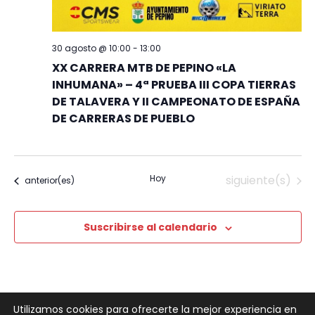
30 agosto @ 10:00
-
13:00
XX CARRERA MTB DE PEPINO «LA
INHUMANA» – 4ª PRUEBA III COPA TIERRAS
DE TALAVERA Y II CAMPEONATO DE ESPAÑA
DE CARRERAS DE PUEBLO
Eventos
Hoy
siguiente(s)
Eventos
anterior(es)
Suscribirse al calendario
Utilizamos cookies para ofrecerte la mejor experiencia en