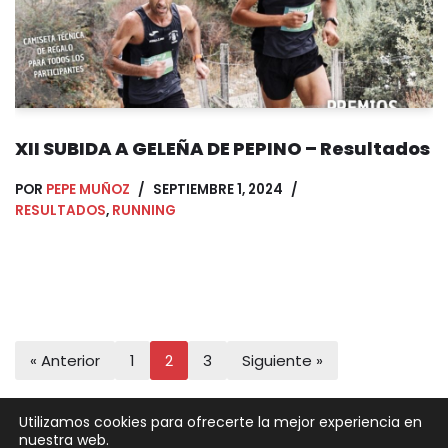
XII SUBIDA A GELEÑA DE PEPINO – Resultados
POR
PEPE MUÑOZ
SEPTIEMBRE 1, 2024
RESULTADOS
,
RUNNING
« Anterior
1
2
3
Siguiente »
Utilizamos cookies para ofrecerte la mejor experiencia en
nuestra web.