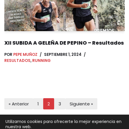
XII SUBIDA A GELEÑA DE PEPINO – Resultados
POR
PEPE MUÑOZ
SEPTIEMBRE 1, 2024
RESULTADOS
,
RUNNING
« Anterior
1
2
3
Siguiente »
Utilizamos cookies para ofrecerte la mejor experiencia en
nuestra web.